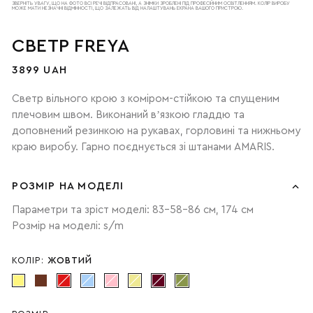
ЗВЕРНІТЬ УВАГУ, ЩО НА ФОТО ВСІ РЕЧІ ВІДПРАСОВАНІ, А ЗНІМКИ ЗРОБЛЕНІ ПІД ПРОФЕСІЙНИМ ОСВІТЛЕННЯМ. КОЛІР ВИРОБУ
МОЖЕ МАТИ НЕЗНАЧНІ ВІДМІННОСТІ, ЩО ЗАЛЕЖАТЬ ВІД НАЛАШТУВАНЬ ЕКРАНА ВАШОГО ПРИСТРОЮ.
СВЕТР FREYA
3899 UAH
Светр вільного крою з коміром-стійкою та спущеним
плечовим швом. Виконаний вʼязкою гладдю та
доповнений резинкою на рукавах, горловині та нижньому
краю виробу. Гарно поєднується зі штанами AMARIS.
РОЗМІР НА МОДЕЛІ
Параметри та зріст моделі: 83-58-86 см, 174 см
Розмір на моделі: s/m
КОЛІР:
ЖОВТИЙ