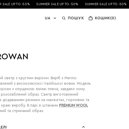
SALE UP TO -50%
SUMMER SALE UP TO -50%
SUMMER SALE UP TO -50%
UA
ПОШУК
КОШИК(0)
 ROWAN
й светр з круглим вирізом. Виріб з Merino
овлений з високоякісної італійської вовни. Модель
 кроєм з опущеною лінією плеча, завдяки чому
 розслаблений образ. Светр виготовлений
з додаванням резинки на манжетах, горловині та
краю виробу. В парі зі штанами
PREMIUM WOOL
ний та стриманий образ.
ЕЛІ