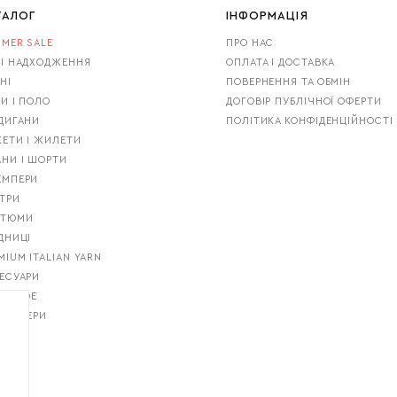
ТАЛОГ
ІНФОРМАЦІЯ
MER SALE
ПРО НАС
І НАДХОДЖЕННЯ
ОПЛАТА І ДОСТАВКА
НІ
ПОВЕРНЕННЯ ТА ОБМІН
И І ПОЛО
ДОГОВІР ПУБЛІЧНОЇ ОФЕРТИ
ДИГАНИ
ПОЛІТИКА КОНФІДЕНЦІЙНОСТІ
ЕТИ І ЖИЛЕТИ
НИ І ШОРТИ
ЕМПЕРИ
ТРИ
СТЮМИ
ДНИЦІ
MIUM ITALIAN YARN
ЕСУАРИ
T GUIDE
ТСЕЛЕРИ