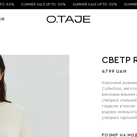
O -50%
SUMMER SALE UP TO -50%
SUMMER SALE UP TO -50%
SUMMER 
ІЯ
СВЕТР
4799 UAH
Класичний вовняни
Collection, вигот
виконана вільним
створює стильний
гладкою вʼязкою 
вздовж нижнього 
утворює гармоній
РОЗМІР НА МОД