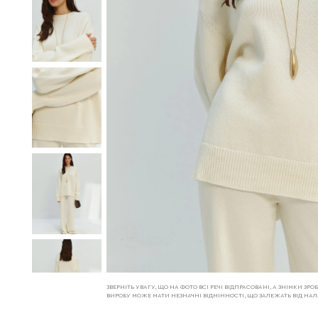
ЗВЕРНІТЬ УВАГУ, ЩО НА ФОТО ВСІ РЕЧІ ВІДПРАСОВАНІ, А ЗНІМКИ З
ВИРОБУ МОЖЕ МАТИ НЕЗНАЧНІ ВІДМІННОСТІ, ЩО ЗАЛЕЖАТЬ ВІД Н