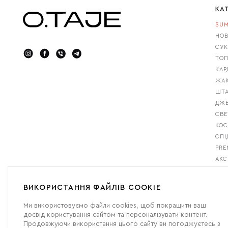
КА
SUM
НОВ
СУК
ТОП
КАР
ЖАК
ШТА
ДЖ
СВЕ
КО
СПІ
PRE
АКС
GIF
БЕС
ВИКОРИСТАННЯ ФАЙЛІВ COOKIE
Ми використовуємо файли cookies, щоб покращити ваш
досвід користування сайтом та персоналізувати контент.
Продовжуючи використання цього сайту ви погоджуєтесь з