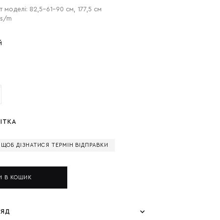
т моделі: 82,5-61-90 см, 177,5 см
 s/m
Й
ІТКА
, ЩОБ ДІЗНАТИСЯ ТЕРМІН ВІДПРАВКИ
И В КОШИК
ЛЯД