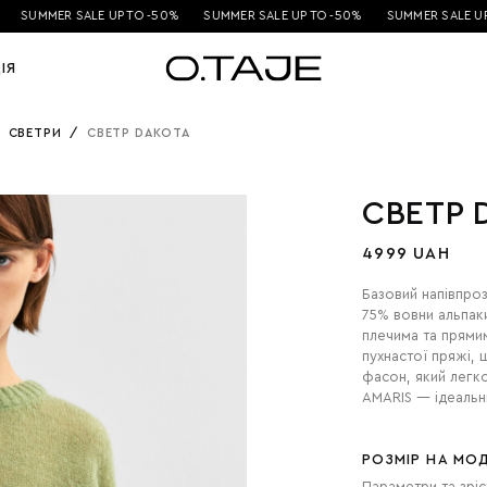
SUMMER SALE UP TO -50%
SUMMER SALE UP TO -50%
SUMMER SALE UP 
ІЯ
,
СВЕТРИ
/
СВЕТР DAKOTA
СВЕТР 
4999 UAH
Базовий напівпроз
75% вовни альпак
плечима та прями
пухнастої пряжі, 
фасон, який легк
AMARIS — ідеальн
РОЗМІР НА МОД