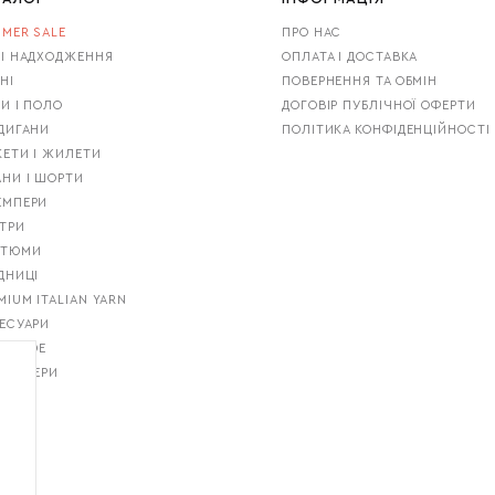
MER SALE
ПРО НАС
І НАДХОДЖЕННЯ
ОПЛАТА І ДОСТАВКА
НІ
ПОВЕРНЕННЯ ТА ОБМІН
И І ПОЛО
ДОГОВІР ПУБЛІЧНОЇ ОФЕРТИ
ДИГАНИ
ПОЛІТИКА КОНФІДЕНЦІЙНОСТІ
ЕТИ І ЖИЛЕТИ
НИ І ШОРТИ
ЕМПЕРИ
ТРИ
СТЮМИ
ДНИЦІ
MIUM ITALIAN YARN
ЕСУАРИ
T GUIDE
ТСЕЛЕРИ