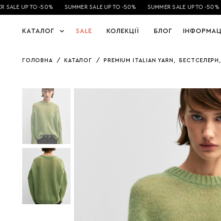
 SALE UP TO -50%
SUMMER SALE UP TO -50%
SUMMER SALE UP TO -50%
КАТАЛОГ
SALE
КОЛЕКЦІЇ
БЛОГ
ІНФОРМАЦ
ГОЛОВНА
/
КАТАЛОГ
/
PREMIUM ITALIAN YARN
,
БЕСТСЕЛЕРИ