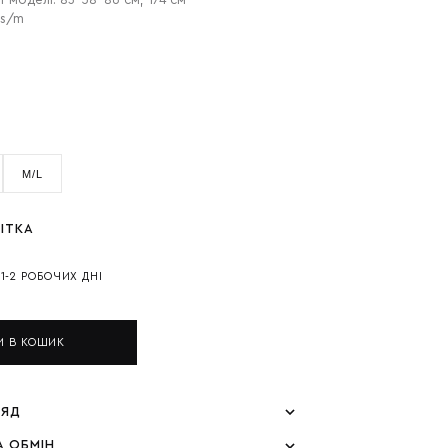
т моделі: 83-58-86 см, 174 см
 s/m
M/L
ІТКА
И
1-2 РОБОЧИХ ДНІ
И В КОШИК
ЛЯД
А ОБМІН