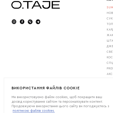
SUM
НОВ
СУК
ТОП
КАР
ЖАК
ШТА
ДЖ
СВЕ
КО
СПІ
PRE
АКС
GIF
БЕС
ВИКОРИСТАННЯ ФАЙЛІВ COOKIE
Ми використовуємо файли cookies, щоб покращити ваш
досвід користування сайтом та персоналізувати контент.
Продовжуючи використання цього сайту ви погоджуєтесь з
політикою файлів cookies.