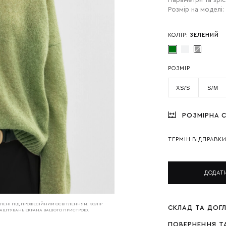
Параметри та зріс
Розмір на моделі:
КОЛІР:
ЗЕЛЕНИЙ
РОЗМІР
XS/S
S/M
РОЗМІРНА С
ТЕРМІН ВІДПРАВК
ДОДАТ
РОБЛЕНІ ПІД ПРОФЕСІЙНИМ ОСВІТЛЕННЯМ. КОЛІР
СКЛАД ТА ДОГ
АЛАШТУВАНЬ ЕКРАНА ВАШОГО ПРИСТРОЮ.
ПОВЕРНЕННЯ Т