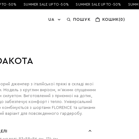
TO -50%
SUMMER SALE UP TO -50%
SUMMER SALE UP TO -50%
SUMMER
UA
ПОШУК
КОШИК(0)
DAKOTA
орий джемпер з італійської пряжі в складі якої
и. Модель з круглим вирізом, мʼякими спущеними
м силуетом. Виготовлений з приємної на дотик,
що забезпечує комфорт і тепло. Універсальний
о комбінується з шортами FLORENCE та штанами
ий варіант для повсякденного гардеробу.
ЕЛІ