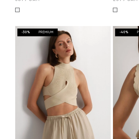
-30%
PREMIUM
-40%
P