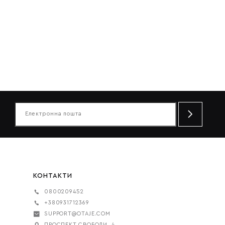
 комфортна та актуальна саме для них. Модельєри створюють
 в їх універсальності та можливості поєднувати з
 моделей і використовувати як для вечірнього луку, так і для
КОНТАКТИ
0800209452
 для відчуття комфорту під час занять спортом;
+380931712369
SUPPORT@OTAJE.COM
ПРОСПЕКТ СВОБОДИ, 4