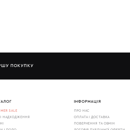
піки. Для дівчат
різного віку та статури знайдеться модель, яка буде
як легкі дихаючі матеріали, так і більш цупкі. Основна перевага топів
ичним одягом, так і з повсякденним. Достатьо мати в гардеробі кілька
оделі розрізняють, перш за все, за довжиною та кроем:
ЕРШУ ПОКУПКУ
айок та гольфів;
стгальтери;
;
ашені декоративними елементами та розрізами.
ТАЛОГ
ІНФОРМАЦІЯ
MER SALE
ПРО НАС
звичай їх виконують з використанням технології, що підтримує груди,
І НАДХОДЖЕННЯ
ОПЛАТА І ДОСТАВКА
;
НІ
ПОВЕРНЕННЯ ТА ОБМІН
айок та футболок;
И І ПОЛО
ДОГОВІР ПУБЛІЧНОЇ ОФЕРТИ