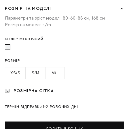
РОЗМІР НА МОДЕЛІ
Параметри та зріст моделі: 80-60-88 см, 168 см
Розмір на моделі: s/m
КОЛІР:
МОЛОЧНИЙ
РОЗМІР
XS/S
S/M
M/L
РОЗМІРНА СІТКА
ТЕРМІН ВІДПРАВКИ
1-2 РОБОЧИХ ДНІ
ДОДАТИ В КОШИК