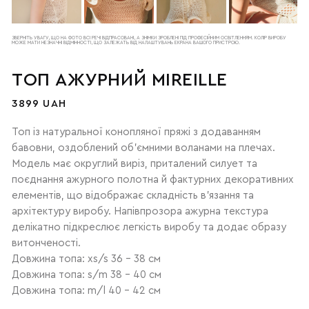
ЗВЕРНІТЬ УВАГУ, ЩО НА ФОТО ВСІ РЕЧІ ВІДПРАСОВАНІ, А ЗНІМКИ ЗРОБЛЕНІ ПІД ПРОФЕСІЙНИМ ОСВІТЛЕННЯМ. КОЛІР ВИРОБУ
МОЖЕ МАТИ НЕЗНАЧНІ ВІДМІННОСТІ, ЩО ЗАЛЕЖАТЬ ВІД НАЛАШТУВАНЬ ЕКРАНА ВАШОГО ПРИСТРОЮ.
ТОП АЖУРНИЙ MIREILLE
3899 UAH
Топ із натуральної конопляної пряжі з додаванням
бавовни, оздоблений об'ємними воланами на плечах.
Модель має округлий виріз, приталений силует та
поєднання ажурного полотна й фактурних декоративних
елементів, що відображає складність в'язання та
архітектуру виробу. Напівпрозора ажурна текстура
делікатно підкреслює легкість виробу та додає образу
витонченості.
Довжина топа: xs/s 36 - 38 см
Довжина топа: s/m 38 - 40 см
Довжина топа: m/l 40 - 42 см