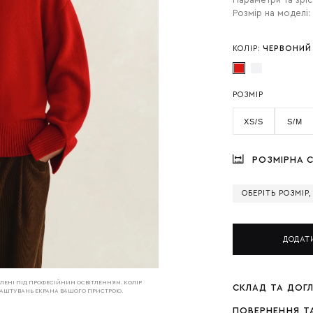
Параметри та зріс
Розмір на моделі:
КОЛІР:
ЧЕРВОНИЙ
РОЗМІР
XS/S
S/M
РОЗМІРНА С
ОБЕРІТЬ РОЗМІР
ДОДАТ
РОБЛЕНІ ПІД ПРОФЕСІЙНИМ ОСВІТЛЕННЯМ. КОЛІР
СКЛАД ТА ДОГ
АЛАШТУВАНЬ ЕКРАНА ВАШОГО ПРИСТРОЮ.
ПОВЕРНЕННЯ Т