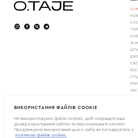
SUM
НОВ
СУК
ТОП
КАР
ЖАК
ШТА
ДЖ
СВЕ
КО
СПІ
PRE
АКС
GIF
БЕС
ВИКОРИСТАННЯ ФАЙЛІВ COOKIE
Ми використовуємо файли cookies, щоб покращити ваш
досвід користування сайтом та персоналізувати контент.
Продовжуючи використання цього сайту ви погоджуєтесь з
політикою файлів cookies.