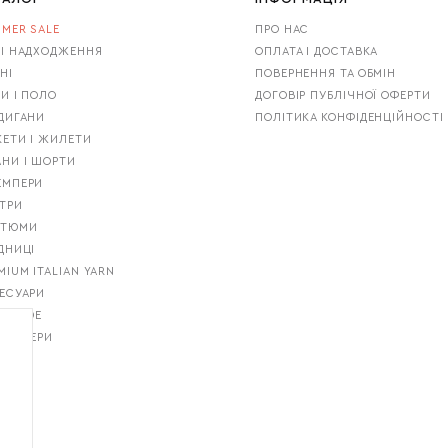
MER SALE
ПРО НАС
І НАДХОДЖЕННЯ
ОПЛАТА І ДОСТАВКА
НІ
ПОВЕРНЕННЯ ТА ОБМІН
И І ПОЛО
ДОГОВІР ПУБЛІЧНОЇ ОФЕРТИ
ДИГАНИ
ПОЛІТИКА КОНФІДЕНЦІЙНОСТІ
ЕТИ І ЖИЛЕТИ
НИ І ШОРТИ
ЕМПЕРИ
ТРИ
СТЮМИ
ДНИЦІ
MIUM ITALIAN YARN
ЕСУАРИ
T GUIDE
ТСЕЛЕРИ