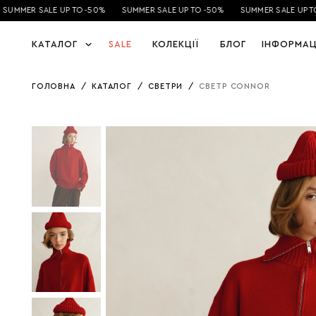
UMMER SALE UP TO -50%
SUMMER SALE UP TO -50%
SUMMER SALE UP TO 
КАТАЛОГ
SALE
КОЛЕКЦІЇ
БЛОГ
ІНФОРМАЦ
ГОЛОВНА
/
КАТАЛОГ
/
СВЕТРИ
/
СВЕТР CONNOR