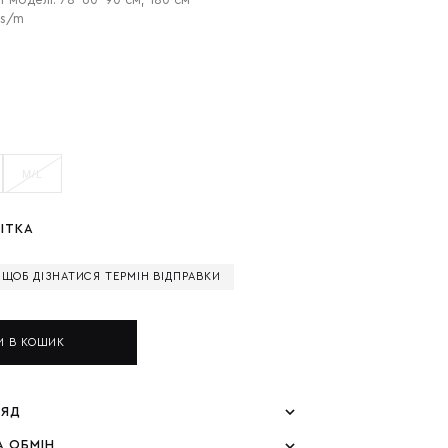
т моделі: 78-60-90 см, 180 см
 s/m
M/L
ІТКА
, ЩОБ ДІЗНАТИСЯ ТЕРМІН ВІДПРАВКИ
И В КОШИК
ЛЯД
А ОБМІН