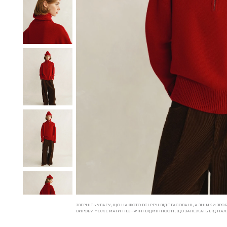
ЗВЕРНІТЬ УВАГУ, ЩО НА ФОТО ВСІ РЕЧІ ВІДПРАСОВАНІ, А ЗНІМКИ З
ВИРОБУ МОЖЕ МАТИ НЕЗНАЧНІ ВІДМІННОСТІ, ЩО ЗАЛЕЖАТЬ ВІД Н