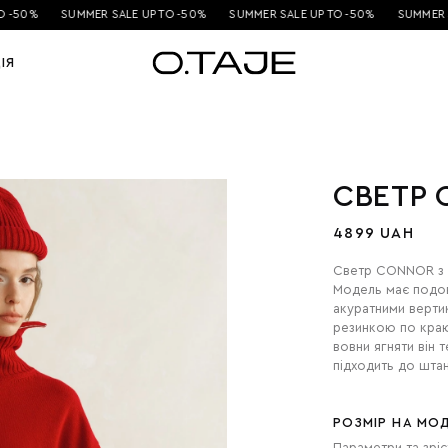
-50%
SUMMER SALE UP TO -50%
SUMMER SALE UP TO -50%
SUMMER SA
ІЯ
СВЕТР
4899 UAH
Светр CONNOR з 
Модель має подов
акуратними верти
резинкою по краю
вовни ягняти він 
підходить до штан
РОЗМІР НА МОД