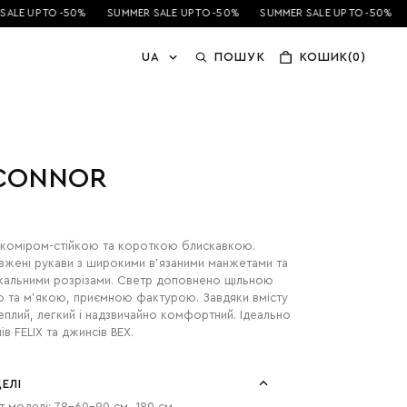
LE UP TO -50%
SUMMER SALE UP TO -50%
SUMMER SALE UP TO -50%
S
UA
ПОШУК
КОШИК(0)
 CONNOR
коміром-стійкою та короткою блискавкою.
жені рукави з широкими в’язаними манжетами та
кальними розрізами. Светр доповнено щільною
 та м’якою, приємною фактурою. Завдяки вмісту
теплий, легкий і надзвичайно комфортний. Ідеально
ів FELIX та джинсів BEX.
ЕЛІ