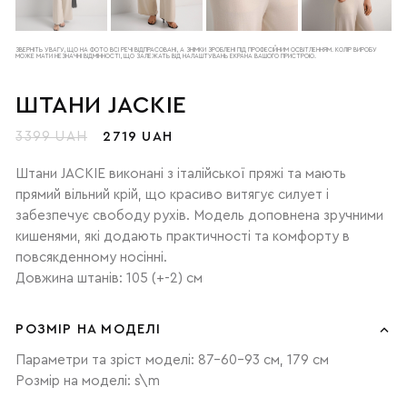
ЗВЕРНІТЬ УВАГУ, ЩО НА ФОТО ВСІ РЕЧІ ВІДПРАСОВАНІ, А ЗНІМКИ ЗРОБЛЕНІ ПІД ПРОФЕСІЙНИМ ОСВІТЛЕННЯМ. КОЛІР ВИРОБУ
МОЖЕ МАТИ НЕЗНАЧНІ ВІДМІННОСТІ, ЩО ЗАЛЕЖАТЬ ВІД НАЛАШТУВАНЬ ЕКРАНА ВАШОГО ПРИСТРОЮ.
ШТАНИ JACKIE
3399 UAH
2719 UAH
Штани JACKIE виконані з італійської пряжі та мають
прямий вільний крій, що красиво витягує силует і
забезпечує свободу рухів. Модель доповнена зручними
кишенями, які додають практичності та комфорту в
повсякденному носінні.
Довжина штанів: 105 (+-2) см
РОЗМІР НА МОДЕЛІ
Параметри та зріст моделі: 87-60-93 см, 179 см
Розмір на моделі: s\m