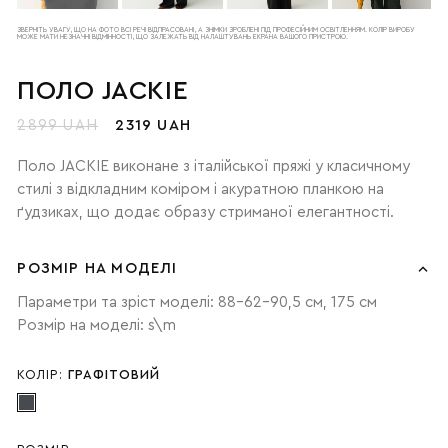
ЗВЕРНІТЬ УВАГУ, ЩО НА ФОТО ВСІ РЕЧІ ВІДПРАСОВАНІ, А ЗНІМКИ ЗРОБЛЕНІ ПІД ПРОФЕСІЙНИМ ОСВІТЛЕННЯМ. КОЛІР ВИРОБУ
МОЖЕ МАТИ НЕЗНАЧНІ ВІДМІННОСТІ, ЩО ЗАЛЕЖАТЬ ВІД НАЛАШТУВАНЬ ЕКРАНА ВАШОГО ПРИСТРОЮ.
ПОЛО JACKIE
2899 UAH
2319 UAH
Поло JACKIE виконане з італійської пряжі у класичному
стилі з відкладним коміром і акуратною планкою на
ґудзиках, що додає образу стриманої елегантності.
РОЗМІР НА МОДЕЛІ
Параметри та зріст моделі: 88-62-90,5 см, 175 см
Розмір на моделі: s\m
КОЛІР:
ГРАФІТОВИЙ