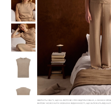
ЗВЕРНІТЬ УВАГУ, ЩО НА ФОТО ВСІ РЕЧІ ВІДПРАСОВАНІ, А ЗНІМКИ З
ВИРОБУ МОЖЕ МАТИ НЕЗНАЧНІ ВІДМІННОСТІ, ЩО ЗАЛЕЖАТЬ ВІД Н