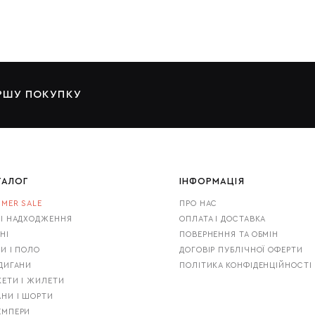
ЕРШУ ПОКУПКУ
ТАЛОГ
ІНФОРМАЦІЯ
MER SALE
ПРО НАС
І НАДХОДЖЕННЯ
ОПЛАТА І ДОСТАВКА
НІ
ПОВЕРНЕННЯ ТА ОБМІН
И І ПОЛО
ДОГОВІР ПУБЛІЧНОЇ ОФЕРТИ
ДИГАНИ
ПОЛІТИКА КОНФІДЕНЦІЙНОСТІ
ЕТИ І ЖИЛЕТИ
НИ І ШОРТИ
ЕМПЕРИ