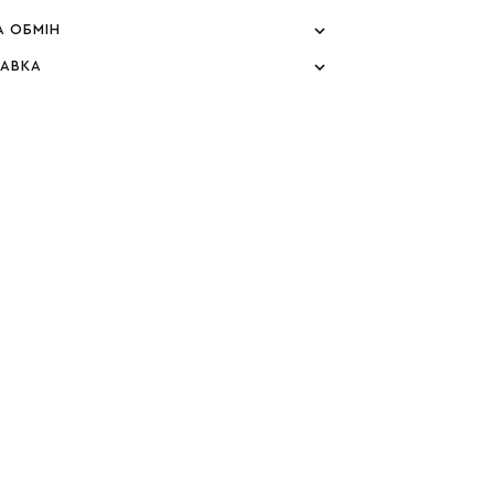
А ОБМІН
ТАВКА