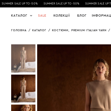
UMMER SALE UP TO -50%
SUMMER SALE UP TO -50%
SUMMER SALE UP TO 
КАТАЛОГ
SALE
КОЛЕКЦІЇ
БЛОГ
ІНФОРМАЦ
ГОЛОВНА
/
КАТАЛОГ
/
КОСТЮМИ
,
PREMIUM ITALIAN YARN
/