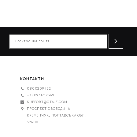
КОНТАКТИ
0800209452
+380931712369
SUPPORT@OTAJE.COM
ПРОСПЕКТ СВОБОДИ, 4
КРЕМЕНЧУК, ПОЛТАВСЬКА ОБЛ,
39600