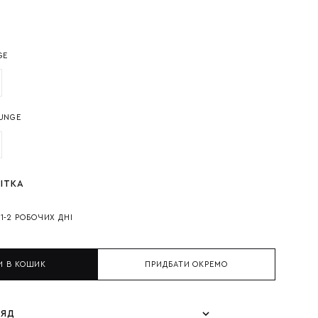
GE
UNGE
ІТКА
И
1-2 РОБОЧИХ ДНІ
И В КОШИК
ПРИДБАТИ ОКРЕМО
ЛЯД