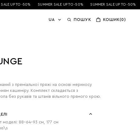
LE UP TO -50%
SUMMER SALE UP TO -50%
SUMMER SALE UP TO -50%
S
UA
ПОШУК
КОШИК(0)
UNGE
аний з преміальної пряжі на основі мериносу
анням кашеміру. Комплект складається з
топа без рукавів та штанів вільного прямого крою.
ЕЛІ
т моделі: 88-64-93 см, 177 см
xs\s