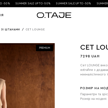
-50%
SUMMER SALE UP TO -50%
SUMMER SALE UP TO -50%
SUMMER SA
ІЯ
ЗІ ШТАНАМИ
/
СЕТ LOUNGE
СЕТ LO
PREMIUM
7298 UAH
Сет LOUNGE викон
extrafine з додав
мінімалістичного 
РОЗМІР НА МОД
Параметри та зріс
Розмір на моделі: 