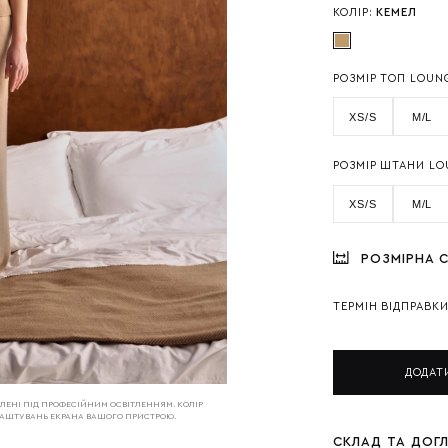
КОЛІР:
КЕМЕЛ
РОЗМІР ТОП LOUN
XS/S
M/L
РОЗМІР ШТАНИ LO
XS/S
M/L
РОЗМІРНА С
ТЕРМІН ВІДПРАВК
ДОДАТ
РОБЛЕНІ ПІД ПРОФЕСІЙНИМ ОСВІТЛЕННЯМ. КОЛІР
АЛАШТУВАНЬ ЕКРАНА ВАШОГО ПРИСТРОЮ.
СКЛАД ТА ДОГ