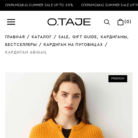
(УКРАЇНСЬКА) SUMMER SALE UP TO -50%
(УКРАЇНСЬКА) SUMMER SALE UP TO
(0)
ГЛАВНАЯ
/
КАТАЛОГ
/
SALE
,
GIFT GUIDE
,
КАРДИГАНЫ
,
БЕСТСЕЛЛЕРЫ
/
КАРДИГАН НА ПУГОВИЦАХ
/
КАРДИГАН ABIGAIL
PREMIUM