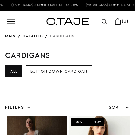
(УКРАЇНСЬКА) SUMMER SALE UP TO -50%
(УКРАЇНСЬКА) SUMMER SALE UP 
(0)
MAIN
/
CATALOG
/
CARDIGANS
CARDIGANS
ALL
BUTTON DOWN CARDIGAN
FILTERS
SORT
-70%
PREMIUM