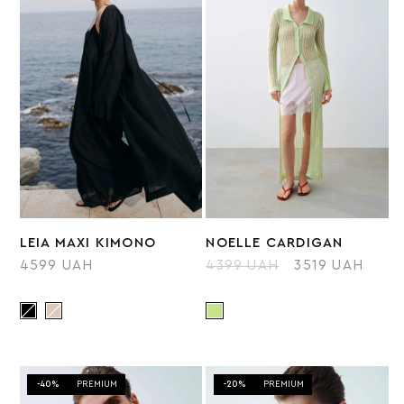
LEIA MAXI KIMONO
NOELLE СARDIGAN
4599 UAH
4399 UAH
3519 UAH
-40%
PREMIUM
-20%
PREMIUM