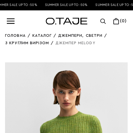
MER SALE UP TO -50%
SUMMER SALE UP TO -50%
SUMMER SALE UP TO -5
(0)
ГОЛОВНА
/
КАТАЛОГ
/
ДЖЕМПЕРИ
,
СВЕТРИ
/
З КРУГЛИМ ВИРІЗОМ
/
ДЖЕМПЕР MELODY