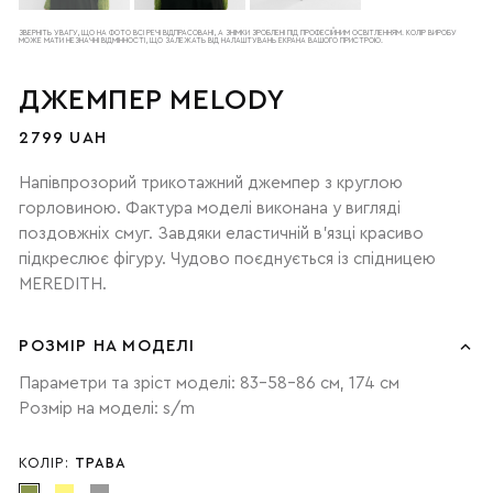
ЗВЕРНІТЬ УВАГУ, ЩО НА ФОТО ВСІ РЕЧІ ВІДПРАСОВАНІ, А ЗНІМКИ ЗРОБЛЕНІ ПІД ПРОФЕСІЙНИМ ОСВІТЛЕННЯМ. КОЛІР ВИРОБУ
МОЖЕ МАТИ НЕЗНАЧНІ ВІДМІННОСТІ, ЩО ЗАЛЕЖАТЬ ВІД НАЛАШТУВАНЬ ЕКРАНА ВАШОГО ПРИСТРОЮ.
ДЖЕМПЕР MELODY
2799 UAH
Напівпрозорий трикотажний джемпер з круглою
горловиною. Фактура моделі виконана у вигляді
поздовжніх смуг. Завдяки еластичній в’язці красиво
підкреслює фігуру. Чудово поєднується із спідницею
MEREDITH.
РОЗМІР НА МОДЕЛІ
Параметри та зріст моделі: 83-58-86 см, 174 см
Розмір на моделі: s/m
КОЛІР:
ТРАВА