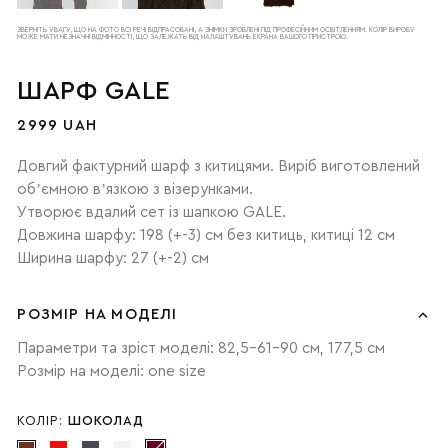
ЗВЕРНІТЬ УВАГУ, ЩО НА ФОТО ВСІ РЕЧІ ВІДПРАСОВАНІ, А ЗНІМКИ ЗРОБЛЕНІ ПІД ПРОФЕСІЙНИМ ОСВІТЛЕННЯМ. КОЛІР ВИРОБУ
МОЖЕ МАТИ НЕЗНАЧНІ ВІДМІННОСТІ, ЩО ЗАЛЕЖАТЬ ВІД НАЛАШТУВАНЬ ЕКРАНА ВАШОГО ПРИСТРОЮ.
ШАРФ GALE
2999 UAH
Довгий фактурний шарф з китицями. Виріб виготовлений
обʼємною вʼязкою з візерунками.
Утворює вдалий сет із шапкою GALE.
Довжина шарфу: 198 (+-3) см без китиць, китиці 12 см
Ширина шарфу: 27 (+-2) см
РОЗМІР НА МОДЕЛІ
Параметри та зріст моделі: 82,5-61-90 см, 177,5 см
Розмір на моделі: one size
КОЛІР:
ШОКОЛАД