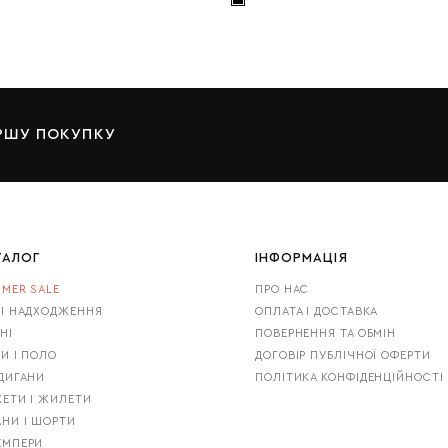
ЕРШУ ПОКУПКУ
ТАЛОГ
ІНФОРМАЦІЯ
MER SALE
ПРО НАС
І НАДХОДЖЕННЯ
ОПЛАТА І ДОСТАВКА
НІ
ПОВЕРНЕННЯ ТА ОБМІН
И І ПОЛО
ДОГОВІР ПУБЛІЧНОЇ ОФЕРТИ
ДИГАНИ
ПОЛІТИКА КОНФІДЕНЦІЙНОСТІ
ЕТИ І ЖИЛЕТИ
НИ І ШОРТИ
ЕМПЕРИ