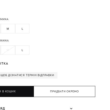
VANNA
M
L
VANNA
M
L
ІТКА
, ЩОБ ДІЗНАТИСЯ ТЕРМІН ВІДПРАВКИ
И В КОШИК
ПРИДБАТИ ОКРЕМО
ЛЯД