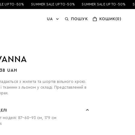
 UP TO -50%
SUMMER SALE UP TO -50%
SUMMER SALE UP TO -50%
SU
UA
ПОШУК
КОШИК(0)
VANNA
38 UAH
ладається з жилета та шортів вільного крою.
ї тканини з льоном у складі. Представлений в
орах.
ЕЛІ
т моделі: 87-60-93 см, 179 см
s