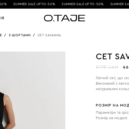
50%
SUMMER SALE UP TO -50%
SUMMER SALE UP TO -50%
SUMMER SALE
ІЯ
E
/
З ШОРТАМИ
/
СЕТ SAVANNA
СЕТ SA
6198 UAH
46
Легкий сет, що ск
Виконаний з легко
натуральних коль
РОЗМІР НА МОД
Параметри та зріс
Розмір на моделі: 