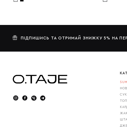
ПІДПИШИСЬ ТА ОТРИМАЙ ЗНИЖКУ 5% НА П
КА
SUM
НОВ
СУК
ТОП
КАР
ЖАК
ШТА
ДЖ