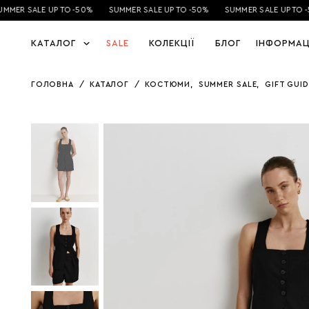
MER SALE UP TO -50%
SUMMER SALE UP TO -50%
SUMMER SALE UP TO -
КАТАЛОГ
SALE
КОЛЕКЦІЇ
БЛОГ
ІНФОРМАЦ
ГОЛОВНА
/
КАТАЛОГ
/
КОСТЮМИ
,
SUMMER SALE
,
GIFT GUID