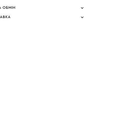
А ОБМІН
ТАВКА