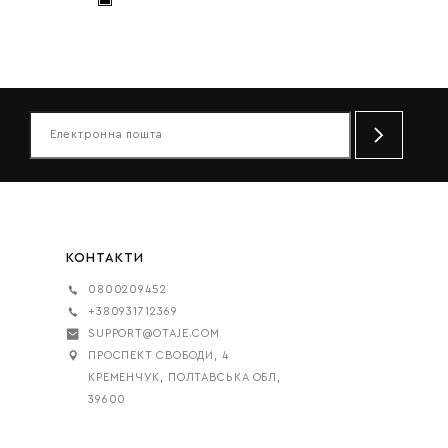
КОНТАКТИ
0800209452
+380931712369
SUPPORT@OTAJE.COM
ПРОСПЕКТ СВОБОДИ, 4
КРЕМЕНЧУК, ПОЛТАВСЬКА ОБЛ,
39600