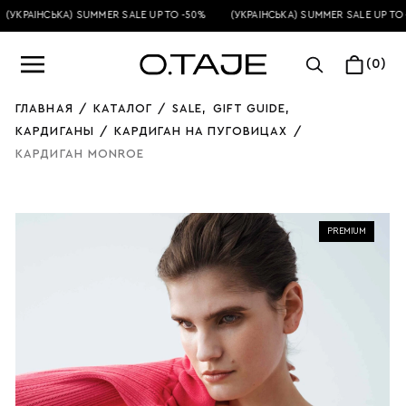
(УКРАЇНСЬКА) SUMMER SALE UP TO -50%
(УКРАЇНСЬКА) SUMMER SALE UP TO 
(0)
ГЛАВНАЯ
/
КАТАЛОГ
/
SALE
,
GIFT GUIDE
,
КАРДИГАНЫ
/
КАРДИГАН НА ПУГОВИЦАХ
/
КАРДИГАН MONROE
PREMIUM