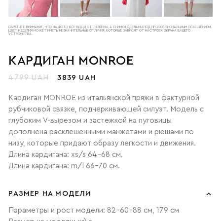
ОБРАТИТЕ ВНИМАНИЕ, ЧТО НА ФОТО ВСЕ ВЕЩИ ОТГЛАЖЕНЫ, А СНИМКИ СДЕЛАНЫ ПОД ПРОФЕССИОНАЛЬНЫМ ОСВЕЩЕНИЕМ.
ЦВЕТ ИЗДЕЛИЯ МОЖЕТ ИМЕТЬ НЕЗНАЧИТЕЛЬНЫЕ ОТЛИЧИЯ, КОТОРЫЕ ЗАВИСЯТ ОТ НАСТРОЕК ЭКРАНА ВАШЕГО
УСТРОЙСТВА.
КАРДИГАН MONROE
4799 UAH
3839 UAH
Кардиган MONROE из итальянской пряжи в фактурной
рубчиковой связке, подчеркивающей силуэт. Модель с
глубоким V-вырезом и застежкой на пуговицы
дополнена расклешенными манжетами и рюшами по
низу, которые придают образу легкости и движения.
Длина кардигана: xs/s 64-68 см.
Длина кардигана: m/l 66-70 см.
РАЗМЕР НА МОДЕЛИ
Параметры и рост модели: 82-60-88 см, 179 см