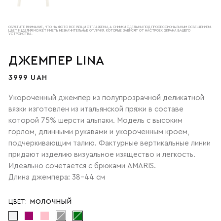
ОБРАТИТЕ ВНИМАНИЕ, ЧТО НА ФОТО ВСЕ ВЕЩИ ОТГЛАЖЕНЫ, А СНИМКИ СДЕЛАНЫ ПОД ПРОФЕССИОНАЛЬНЫМ ОСВЕЩЕНИЕМ.
ЦВЕТ ИЗДЕЛИЯ МОЖЕТ ИМЕТЬ НЕЗНАЧИТЕЛЬНЫЕ ОТЛИЧИЯ, КОТОРЫЕ ЗАВИСЯТ ОТ НАСТРОЕК ЭКРАНА ВАШЕГО
УСТРОЙСТВА.
ДЖЕМПЕР LINA
3999 UAH
Укороченный джемпер из полупрозрачной деликатной
вязки изготовлен из итальянской пряжи в составе
которой 75% шерсти альпаки. Модель с высоким
горлом, длинными рукавами и укороченным кроем,
подчеркивающим талию. Фактурные вертикальные линии
придают изделию визуальное изящество и легкость.
Идеально сочетается с брюками AMARIS.
Длина джемпера: 38-44 см
ЦВЕТ:
МОЛОЧНЫЙ