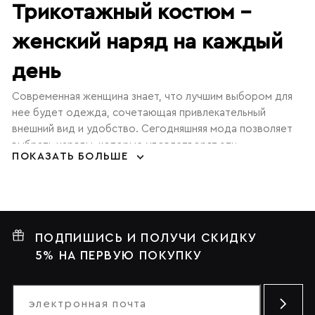
Трикотажный костюм –
женский наряд на каждый
день
Современная женщина знает, что лучшим выбором для
нее будет одежда, сочетающая привлекательный
внешний вид и удобство. Сегодняшняя мода позволяет
выбрать наряды, которые удовлетворят эти
ПОКАЗАТЬ БОЛЬШЕ
потребности, а для искательниц комфорта не найдется
наряда удобнее, чем мягкие и приятные на ощупь
костюмы. Трикотаж
– один из самых приятных
материалов благодаря его особым свойствам. Одежда
из этого текстиля легкая в уходе, дышащая и эластичная.
ПОДПИШИСЬ И ПОЛУЧИ СКИДКУ
Как подобрать вязаный костюм по
5% НА ПЕРВУЮ ПОКУПКУ
фигуре
Выбирая любую одежду, нужно помнить особенности
строения вашего тела и его преимущества. Обратить на