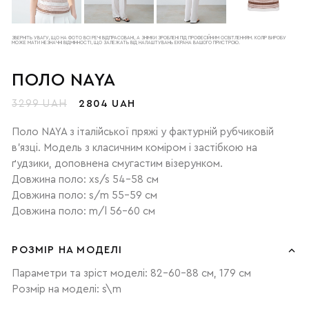
ЗВЕРНІТЬ УВАГУ, ЩО НА ФОТО ВСІ РЕЧІ ВІДПРАСОВАНІ, А ЗНІМКИ ЗРОБЛЕНІ ПІД ПРОФЕСІЙНИМ ОСВІТЛЕННЯМ. КОЛІР ВИРОБУ
МОЖЕ МАТИ НЕЗНАЧНІ ВІДМІННОСТІ, ЩО ЗАЛЕЖАТЬ ВІД НАЛАШТУВАНЬ ЕКРАНА ВАШОГО ПРИСТРОЮ.
ПОЛО NAYA
3299 UAH
2804 UAH
Поло NAYA з італійської пряжі у фактурній рубчиковій
в’язці. Модель з класичним коміром і застібкою на
ґудзики, доповнена смугастим візерунком.
Довжина поло: xs/s 54-58 см
Довжина поло: s/m 55-59 см
Довжина поло: m/l 56-60 см
РОЗМІР НА МОДЕЛІ
Параметри та зріст моделі: 82-60-88 см, 179 см
Розмір на моделі: s\m