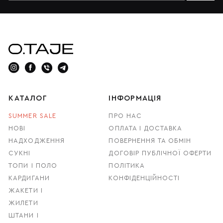
КАТАЛОГ
ІНФОРМАЦІЯ
SUMMER SALE
ПРО НАС
НОВІ
ОПЛАТА І ДОСТАВКА
НАДХОДЖЕННЯ
ПОВЕРНЕННЯ ТА ОБМІН
СУКНІ
ДОГОВІР ПУБЛІЧНОЇ ОФЕРТИ
ТОПИ І ПОЛО
ПОЛІТИКА
КАРДИГАНИ
КОНФІДЕНЦІЙНОСТІ
ЖАКЕТИ І
ЖИЛЕТИ
ШТАНИ І