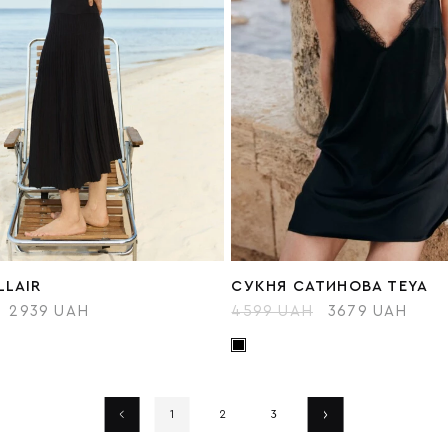
LLAIR
СУКНЯ САТИНОВА TEYA
2939 UAH
4599 UAH
3679 UAH
1
2
3