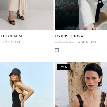
КСІ CHIARA
СУКНЯ THORA
2279 UAH
5299 UAH
4504 UAH
-20%