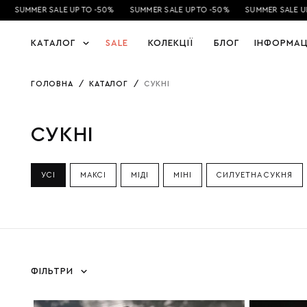
SUMMER SALE UP TO -50%
SUMMER SALE UP TO -50%
SUMMER SALE UP 
КАТАЛОГ
SALE
КОЛЕКЦІЇ
БЛОГ
ІНФОРМАЦ
ГОЛОВНА
/
КАТАЛОГ
/
СУКНІ
СУКНІ
УСI
МАКСI
МІДІ
МІНІ
СИЛУЕТНА СУКНЯ
ФІЛЬТРИ