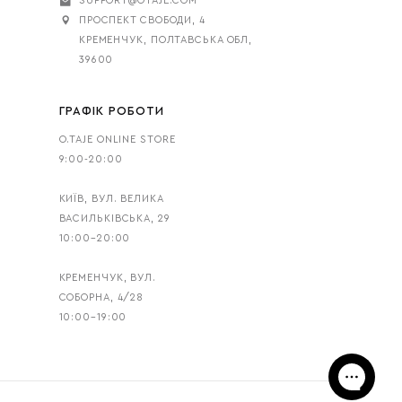
SUPPORT@OTAJE.COM
ПРОСПЕКТ СВОБОДИ, 4
 до тіла. Ви можете обрати плаття з додаванням вовни, яке
КРЕМЕНЧУК, ПОЛТАВСЬКА ОБЛ,
39600
орювати чаруюче та надихаюче вбрання, здатне пробуджувати
я за рахунок невеликих цікавих елементів чи поєдання кольору
ГРАФІК РОБОТИ
ого матеріалу може кожна жінка, вибір такого роду вбрання
O.TAJE ONLINE STORE
онченістю дизайнерського рішення. Таким чином ми хочемо
9:00-20:00
и класичні молочний, чорний чи сірий колір або ж віддати
тажні плаття з інтернет-магазину Otaje точно принесуть вам
КИЇВ, ВУЛ. ВЕЛИКА
ВАСИЛЬКІВСЬКА, 29
10:00–20:00
КРЕМЕНЧУК, ВУЛ.
СОБОРНА, 4/28
10:00–19:00