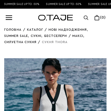
SUMMER SALE UP TO -50%
SUMMER SALE UP TO -50%
SUMMER SALE UP 
(0)
ГОЛОВНА
/
КАТАЛОГ
/
НОВІ НАДХОДЖЕННЯ
,
SUMMER SALE
,
СУКНІ
,
БЕСТСЕЛЕРИ
/
МАКСI
,
СИЛУЕТНА СУКНЯ
/
СУКНЯ THORA