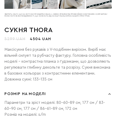
ЗВЕРНІТЬ УВАГУ, ЩО НА ФОТО ВСІ РЕЧІ ВІДПРАСОВАНІ, А ЗНІМКИ ЗРОБЛЕНІ ПІД ПРОФЕСІЙНИМ ОСВІТЛЕННЯМ. КОЛІР ВИРОБУ
МОЖЕ МАТИ НЕЗНАЧНІ ВІДМІННОСТІ, ЩО ЗАЛЕЖАТЬ ВІД НАЛАШТУВАНЬ ЕКРАНА ВАШОГО ПРИСТРОЮ.
СУКНЯ THORA
5299 UAH
4504 UAH
Максісукня без рукавів з V-подібним вирізом. Виріб має
вільний силует та рубчасту фактуру. Головна особливість
моделі – контрастна планка з ґудзиками, що дозволяють
регулювати глибину декольте та розрізу. Сукня виконана
в базових кольорах з контрастними елементами.
Довжина сукні: 133-135 см
РОЗМІР НА МОДЕЛІ
Параметри та зріст моделі: 80-60-89 см, 177 см / 83-
60-90 см, 177 см / 86-61-89 см, 172 см
Розмір на моделі: s/m