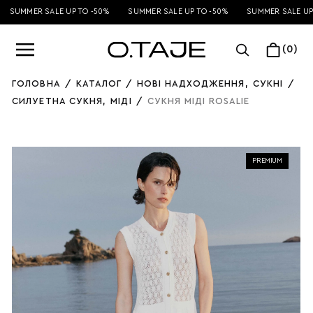
SUMMER SALE UP TO -50%
SUMMER SALE UP TO -50%
SUMMER SALE UP 
(0)
ГОЛОВНА
/
КАТАЛОГ
/
НОВІ НАДХОДЖЕННЯ
,
СУКНІ
/
СИЛУЕТНА СУКНЯ
,
МІДІ
/
СУКНЯ МІДІ ROSALIE
PREMIUM