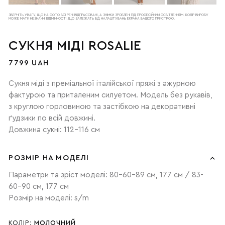
ЗВЕРНІТЬ УВАГУ, ЩО НА ФОТО ВСІ РЕЧІ ВІДПРАСОВАНІ, А ЗНІМКИ ЗРОБЛЕНІ ПІД ПРОФЕСІЙНИМ ОСВІТЛЕННЯМ. КОЛІР ВИРОБУ
МОЖЕ МАТИ НЕЗНАЧНІ ВІДМІННОСТІ, ЩО ЗАЛЕЖАТЬ ВІД НАЛАШТУВАНЬ ЕКРАНА ВАШОГО ПРИСТРОЮ.
СУКНЯ МІДІ ROSALIE
7799 UAH
Сукня міді з преміальної італійської пряжі з ажурною
фактурою та приталеним силуетом. Модель без рукавів,
з круглою горловиною та застібкою на декоративні
ґудзики по всій довжині.
Довжина сукні: 112-116 см
РОЗМІР НА МОДЕЛІ
Параметри та зріст моделі: 80-60-89 см, 177 см / 83-
60-90 см, 177 см
Розмір на моделі: s/m
КОЛІР:
МОЛОЧНИЙ