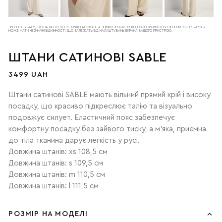
ЗВЕРНІТЬ УВАГУ, ЩО НА ФОТО ВСІ РЕЧІ ВІДПРАСОВАНІ, А ЗНІМКИ ЗРОБЛЕНІ ПІД ПРОФЕСІЙНИМ ОСВІТЛЕННЯМ. КОЛІР ВИРОБУ
МОЖЕ МАТИ НЕЗНАЧНІ ВІДМІННОСТІ, ЩО ЗАЛЕЖАТЬ ВІД НАЛАШТУВАНЬ ЕКРАНА ВАШОГО ПРИСТРОЮ.
ШТАНИ САТИНОВІ SABLE
3499 UAH
Штани сатинові SABLE мають вільний прямий крій і високу
посадку, що красиво підкреслює талію та візуально
подовжує силует. Еластичний пояс забезпечує
комфортну посадку без зайвого тиску, а м’яка, приємна
до тіла тканина дарує легкість у русі.
Довжина штанів: xs 108,5 см
Довжина штанів: s 109,5 см
Довжина штанів: m 110,5 см
Довжина штанів: l 111,5 см
РОЗМІР НА МОДЕЛІ