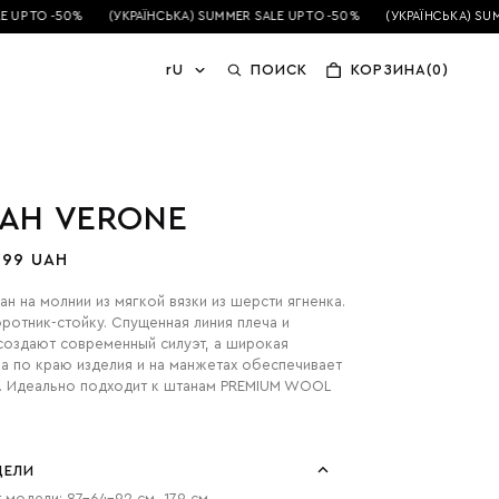
P TO -50%
(УКРАЇНСЬКА) SUMMER SALE UP TO -50%
(УКРАЇНСЬКА) SUMME
rU
ПОИСК
КОРЗИНА(0)
АН VERONE
499 UAH
н на молнии из мягкой вязки из шерсти ягненка.
ротник-стойку. Спущенная линия плеча и
создают современный силуэт, а широкая
ка по краю изделия и на манжетах обеспечивает
е. Идеально подходит к штанам PREMIUM WOOL
ДЕЛИ