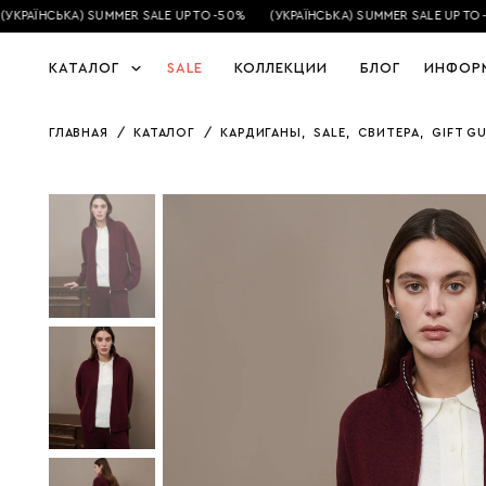
КРАЇНСЬКА) SUMMER SALE UP TO -50%
(УКРАЇНСЬКА) SUMMER SALE UP TO -5
КАТАЛОГ
SALE
КОЛЛЕКЦИИ
БЛОГ
ИНФОР
ГЛАВНАЯ
/
КАТАЛОГ
/
КАРДИГАНЫ
,
SALE
,
СВИТЕРА
,
GIFT GU