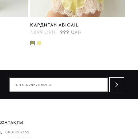
КАРДИГАН ABIGAIL
4899 UAH
999 UAH
КОНТАКТЫ
0800209452