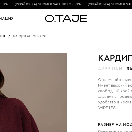
0%
(УКРАЇНСЬКА) SUMMER SALE UP TO -50%
(УКРАЇНСЬКА) SUMMER SALE U
МАЦИЯ
IDE
/
КАРДИГАН VERONE
КАРДИГ
4999 UAH
3
Объемный кардига
Имеет высокий во
свободный крой 
эластичная резин
удобство в носк
WIDE LEG.
РАЗМЕР НА МО