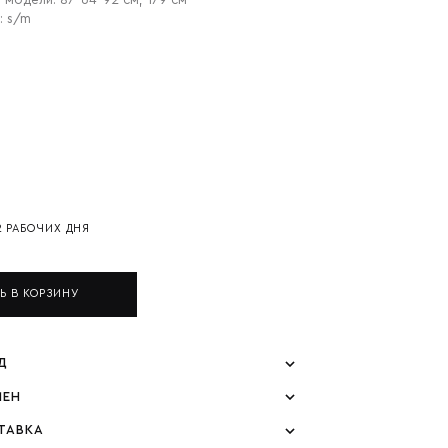
 модели: 87-64-92 см, 179 см
: s/m
2 РАБОЧИХ ДНЯ
Ь В КОРЗИНУ
Д
МЕН
ТАВКА