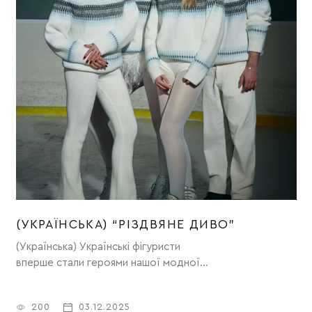
(УКРАЇНСЬКА) “РІЗДВЯНЕ ДИВО”
(Українська) Українські фігуристи
(
вперше стали героями нашої модної
кампанії “Різдвяне диво”.
200
03.12.2025