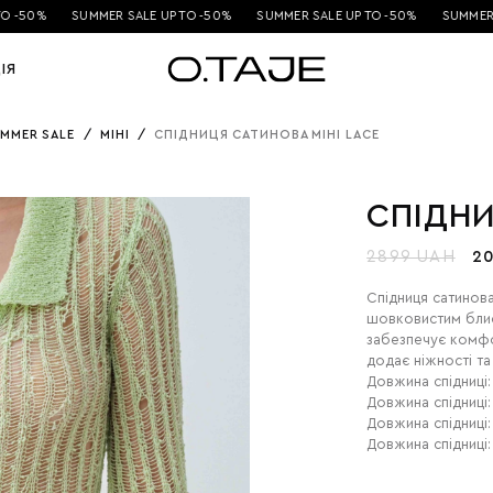
O -50%
SUMMER SALE UP TO -50%
SUMMER SALE UP TO -50%
SUMMER S
ІЯ
MMER SALE
/
МІНІ
/
СПІДНИЦЯ САТИНОВА МІНІ LACE
СПІДНИ
2899 UAH
2
Спідниця сатинова
шовковистим блис
забезпечує комфо
додає ніжності та
Довжина спідниці:
Довжина спідниці: 
Довжина спідниці:
Довжина спідниці: 