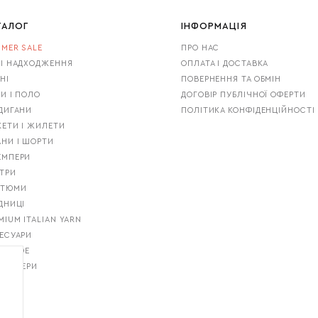
ТАЛОГ
ІНФОРМАЦІЯ
MER SALE
ПРО НАС
І НАДХОДЖЕННЯ
ОПЛАТА І ДОСТАВКА
НІ
ПОВЕРНЕННЯ ТА ОБМІН
И І ПОЛО
ДОГОВІР ПУБЛІЧНОЇ ОФЕРТИ
ДИГАНИ
ПОЛІТИКА КОНФІДЕНЦІЙНОСТІ
ЕТИ І ЖИЛЕТИ
НИ І ШОРТИ
ЕМПЕРИ
ТРИ
СТЮМИ
ДНИЦІ
MIUM ITALIAN YARN
ЕСУАРИ
T GUIDE
ТСЕЛЕРИ