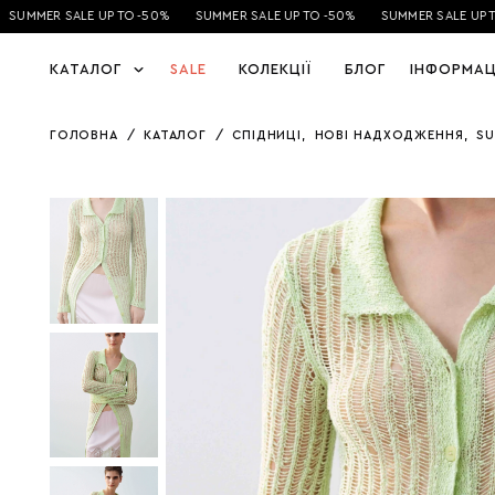
SUMMER SALE UP TO -50%
SUMMER SALE UP TO -50%
SUMMER SALE UP T
КАТАЛОГ
SALE
КОЛЕКЦІЇ
БЛОГ
ІНФОРМАЦ
ГОЛОВНА
/
КАТАЛОГ
/
СПІДНИЦІ
,
НОВІ НАДХОДЖЕННЯ
,
SU