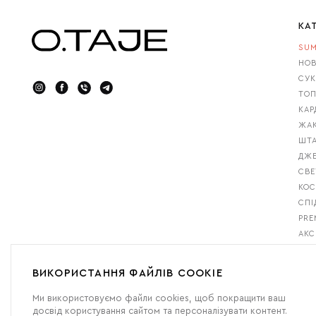
КА
SUM
НОВ
СУК
ТОП
КАР
ЖАК
ШТА
ДЖ
СВЕ
КО
СПІ
PRE
АКС
GIF
БЕС
ВИКОРИСТАННЯ ФАЙЛІВ COOKIE
Ми використовуємо файли cookies, щоб покращити ваш
досвід користування сайтом та персоналізувати контент.