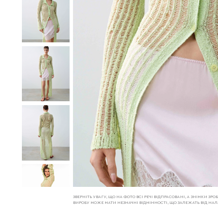
ЗВЕРНІТЬ УВАГУ, ЩО НА ФОТО ВСІ РЕЧІ ВІДПРАСОВАНІ, А ЗНІМКИ З
ВИРОБУ МОЖЕ МАТИ НЕЗНАЧНІ ВІДМІННОСТІ, ЩО ЗАЛЕЖАТЬ ВІД Н