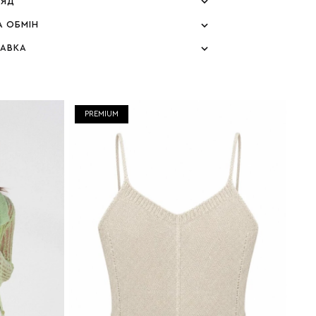
ЛЯД
А ОБМІН
ТАВКА
PREMIUM