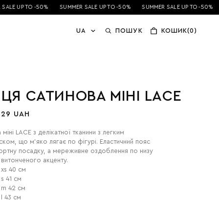
ALE UP TO -50%
SUMMER SALE UP TO -50%
SUMMER SALE UP TO -50%
UA
ПОШУК
КОШИК(0)
ЦЯ САТИНОВА МІНІ LACE
029 UAH
 міні LACE з делікатної тканини з легким
ком, що м’яко лягає по фігурі. Еластичний пояс
ртну посадку, а мереживне оздоблення по низу
 витонченого акценту.
 xs 40 см
s 41 см
 m 42 см
l 43 см